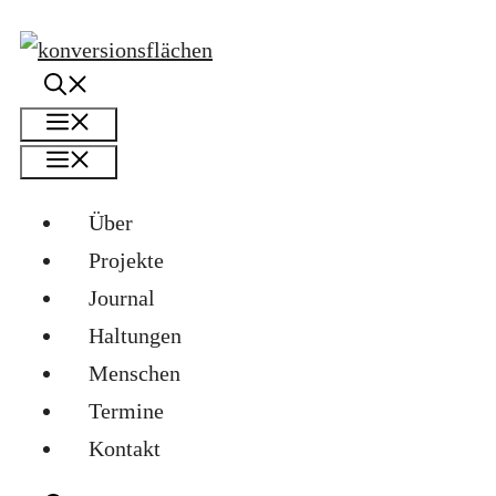
Zum
Inhalt
springen
Menü
Menü
Über
Projekte
Journal
Haltungen
Menschen
Termine
Kontakt