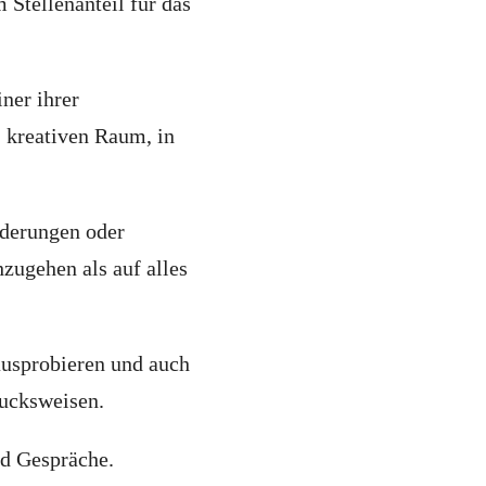
 Stellenanteil für das
ner ihrer
n, kreativen Raum, in
rderungen oder
hzugehen als auf alles
ausprobieren und auch
rucksweisen.
nd Gespräche.